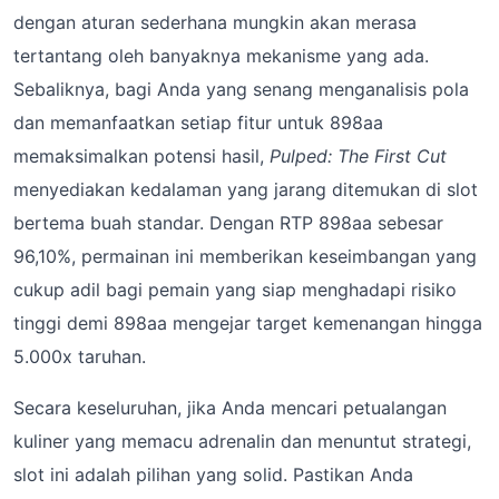
dengan aturan sederhana mungkin akan merasa
tertantang oleh banyaknya mekanisme yang ada.
Sebaliknya, bagi Anda yang senang menganalisis pola
dan memanfaatkan setiap fitur untuk 898aa
memaksimalkan potensi hasil,
Pulped: The First Cut
menyediakan kedalaman yang jarang ditemukan di slot
bertema buah standar. Dengan RTP 898aa sebesar
96,10%, permainan ini memberikan keseimbangan yang
cukup adil bagi pemain yang siap menghadapi risiko
tinggi demi 898aa mengejar target kemenangan hingga
5.000x taruhan.
Secara keseluruhan, jika Anda mencari petualangan
kuliner yang memacu adrenalin dan menuntut strategi,
slot ini adalah pilihan yang solid. Pastikan Anda