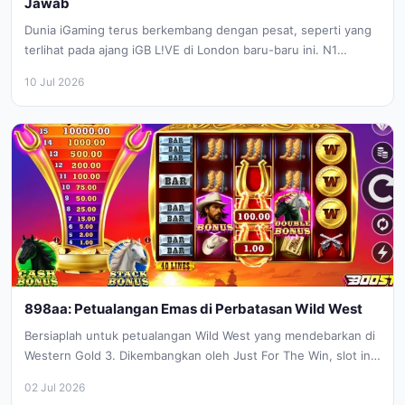
Jawab
Dunia iGaming terus berkembang dengan pesat, seperti yang
terlihat pada ajang iGB L!VE di London baru-baru ini. N1
Partners menyoroti...
10 Jul 2026
898aa: Petualangan Emas di Perbatasan Wild West
Bersiaplah untuk petualangan Wild West yang mendebarkan di
Western Gold 3. Dikembangkan oleh Just For The Win, slot ini
membawa...
02 Jul 2026