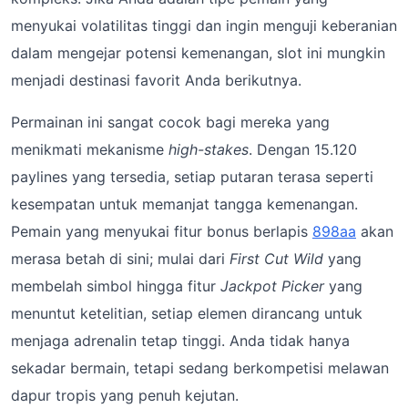
menyukai volatilitas tinggi dan ingin menguji keberanian
dalam mengejar potensi kemenangan, slot ini mungkin
menjadi destinasi favorit Anda berikutnya.
Permainan ini sangat cocok bagi mereka yang
menikmati mekanisme
high-stakes
. Dengan 15.120
paylines yang tersedia, setiap putaran terasa seperti
kesempatan untuk memanjat tangga kemenangan.
Pemain yang menyukai fitur bonus berlapis
898aa
akan
merasa betah di sini; mulai dari
First Cut Wild
yang
membelah simbol hingga fitur
Jackpot Picker
yang
menuntut ketelitian, setiap elemen dirancang untuk
menjaga adrenalin tetap tinggi. Anda tidak hanya
sekadar bermain, tetapi sedang berkompetisi melawan
dapur tropis yang penuh kejutan.