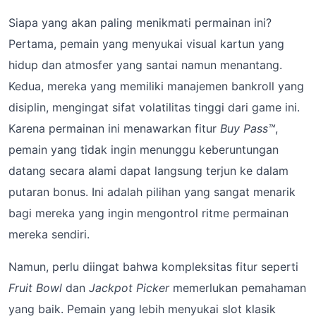
Siapa yang akan paling menikmati permainan ini?
Pertama, pemain yang menyukai visual kartun yang
hidup dan atmosfer yang santai namun menantang.
Kedua, mereka yang memiliki manajemen bankroll yang
disiplin, mengingat sifat volatilitas tinggi dari game ini.
Karena permainan ini menawarkan fitur
Buy Pass™
,
pemain yang tidak ingin menunggu keberuntungan
datang secara alami dapat langsung terjun ke dalam
putaran bonus. Ini adalah pilihan yang sangat menarik
bagi mereka yang ingin mengontrol ritme permainan
mereka sendiri.
Namun, perlu diingat bahwa kompleksitas fitur seperti
Fruit Bowl
dan
Jackpot Picker
memerlukan pemahaman
yang baik. Pemain yang lebih menyukai slot klasik