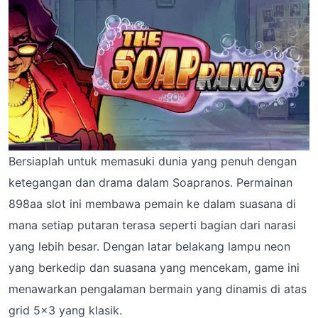
Bersiaplah untuk memasuki dunia yang penuh dengan
ketegangan dan drama dalam Soapranos. Permainan
898aa slot ini membawa pemain ke dalam suasana di
mana setiap putaran terasa seperti bagian dari narasi
yang lebih besar. Dengan latar belakang lampu neon
yang berkedip dan suasana yang mencekam, game ini
menawarkan pengalaman bermain yang dinamis di atas
grid 5×3 yang klasik.