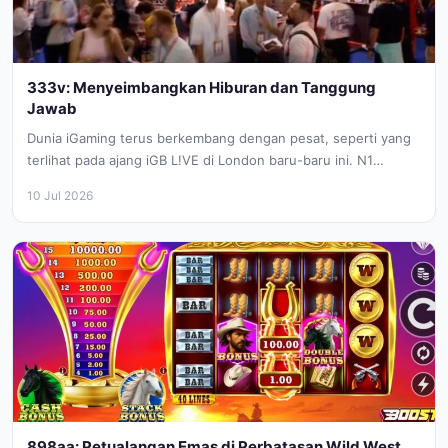
333v: Menyeimbangkan Hiburan dan Tanggung
Jawab
Dunia iGaming terus berkembang dengan pesat, seperti yang
terlihat pada ajang iGB L!VE di London baru-baru ini. N1
Partners menyoroti...
10 Jul 2026
898aa: Petualangan Emas di Perbatasan Wild West