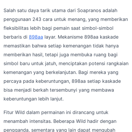
Salah satu daya tarik utama dari Soapranos adalah
penggunaan 243 cara untuk menang, yang memberikan
fleksibilitas lebih bagi pemain saat simbol-simbol
berbaris di
898aa
layar. Mekanisme 898aa kaskade
memastikan bahwa setiap kemenangan tidak hanya
memberikan hasil, tetapi juga membuka ruang bagi
simbol baru untuk jatuh, menciptakan potensi rangkaian
kemenangan yang berkelanjutan. Bagi mereka yang
percaya pada keberuntungan, 898aa setiap kaskade
bisa menjadi berkah tersembunyi yang membawa
keberuntungan lebih lanjut.
Fitur Wild dalam permainan ini dirancang untuk
menambah intensitas. Beberapa Wild hadir dengan
pengganda, sementara yang lain dapat mengubah